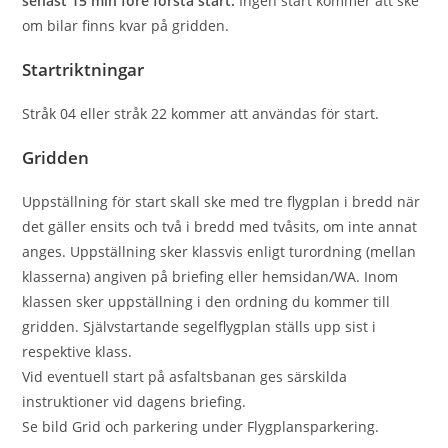
senast 15 min före första start.
Ingen start kommer att ske
om bilar ﬁnns kvar på gridden.
Startriktningar
Stråk 04 eller stråk 22 kommer att användas för start.
Gridden
Uppställning för start skall ske med tre flygplan i bredd när
det gäller ensits och två i bredd med tvåsits, om inte annat
anges. Uppställning sker klassvis enligt turordning (mellan
klasserna) angiven på briefing eller hemsidan/WA. Inom
klassen sker uppställning i den ordning du kommer till
gridden. Självstartande segelflygplan ställs upp sist i
respektive klass.
Vid eventuell start på asfaltsbanan ges särskilda
instruktioner vid dagens briefing.
Se bild Grid och parkering under Flygplansparkering.