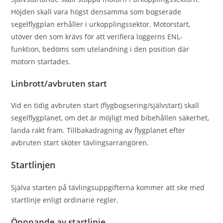
Höjden skall vara högst densamma som bogserade
segelﬂygplan erhåller i urkopplingssektor. Motorstart,
utöver den som krävs för att veriﬁera loggerns ENL-
funktion, bedöms som utelandning i den position där
motorn startades.
Linbrott/avbruten start
Vid en tidig avbruten start (ﬂygbogsering/självstart) skall
segelﬂygplanet, om det är möjligt med bibehållen säkerhet,
landa rakt fram. Tillbakadragning av ﬂygplanet efter
avbruten start sköter tävlingsarrangören.
Startlinjen
Själva starten på tävlingsuppgifterna kommer att ske med
startlinje enligt ordinarie regler.
Öppnande av startlinje