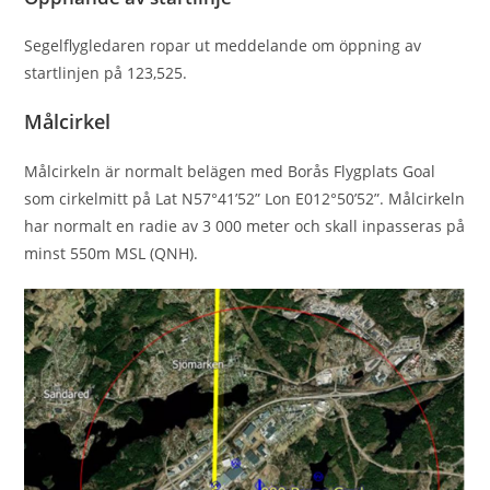
Segelﬂygledaren ropar ut meddelande om öppning av
startlinjen på 123,525.
Målcirkel
Målcirkeln är normalt belägen med Borås Flygplats Goal
som cirkelmitt på Lat N57°41’52” Lon E012°50’52”. Målcirkeln
har normalt en radie av 3 000 meter och skall inpasseras på
minst 550m MSL (QNH).