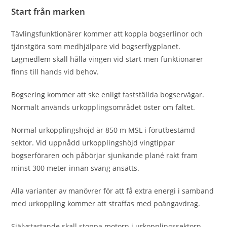
Start från marken
Tävlingsfunktionärer kommer att koppla bogserlinor och
tjänstgöra som medhjälpare vid bogserﬂygplanet.
Lagmedlem skall hålla vingen vid start men funktionärer
finns till hands vid behov.
Bogsering kommer att ske enligt fastställda bogservägar.
Normalt används urkopplingsområdet öster om fältet.
Normal urkopplingshöjd är 850 m MSL i förutbestämd
sektor. Vid uppnådd urkopplingshöjd vingtippar
bogserföraren och påbörjar sjunkande plané rakt fram
minst 300 meter innan sväng ansätts.
Alla varianter av manövrer för att få extra energi i samband
med urkoppling kommer att straﬀas med poängavdrag.
Självstartande skall stoppa motorn i urkopplingssektorn.