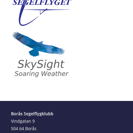
Borås Segelflygklubb
Vindgatan 9
504 64 Borås