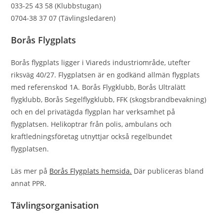
033-25 43 58 (Klubbstugan)
0704-38 37 07 (Tävlingsledaren)
Borås Flygplats
Borås ﬂygplats ligger i Viareds industriområde, utefter
riksväg 40/27. Flygplatsen är en godkänd allmän ﬂygplats
med referenskod 1A. Borås Flygklubb, Borås Ultralätt
ﬂygklubb, Borås Segelﬂygklubb, FFK (skogsbrandbevakning)
och en del privatägda ﬂygplan har verksamhet på
flygplatsen. Helikoptrar från polis, ambulans och
kraftledningsföretag utnyttjar också regelbundet
ﬂygplatsen.
Läs mer på
Borås Flygplats hemsida.
Där publiceras bland
annat PPR.
Tävlingsorganisation